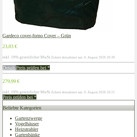
Gardeco cover-forno Cover – Grün
23,03 €
inkl. 19% gesetzlicher MwSt.
Zuletzt aktualisiert am: 6. August 2026 20:30
Details
Preis prüfen bei
*
279,99 €
inkl. 19% gesetzlicher MwSt.
Zuletzt aktualisiert am: 6. August 2026 20:21
Preis prüfen bei
*
Beliebte Kategorien
Gartenzwerge
Vogelhäuser
Heizstrahler
Gartenbänke