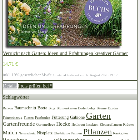
Verrückt nach Garten: Ideen und Erfahrungen kreativer Gärtner
14,71 €
inkl. 19% gesetzlicher MwSt.
Zuletzt aktualisiert am: 6. August 2026 19:17
Details
Preis prüfen bei
*
Schlagwörter
Baumschnitt
Beete
Balkon
Blog
Blumenkasten
Bodenbelag
Bäume
Exoten
Garten
Fütterung
Gabione
Feinsteinzeug
Fliesen
Fussboden
Gartenfreunde
Hecke
Gartenpflege
Heilkraut
Insekten
Kletterpflanzen
Kräuter
Pflanzen
Mulch
Nistplatz
Naturschutz
Obstbäume
Palmen
Rankgitter
Ratgeber