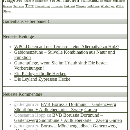
selber machen
Sichtschutz
Rezepte
Schuppen
Sommer
Spielhaus
Tiere
Terasse
Terrasse
Tierrettung
Tomaten
Unkraut
Wespen
Wildtiere
Wildvögel
WPC-
DIelen
Gartenhaus selber bauen!
Neueste Beiträge
WPC-Dielen auf der Terrasse – eine Alternative zu Holz?
Gabionenzäune – Stilvolle Kombination aus Natur und
Funktion
Gartenpflege, wenn Sie im Urlaub sind: Die besten
Vorbereitungen!
Ein Plädoyer für die Hecken
Die Leyland Zypressen Hecke
Neueste Kommentare
gartenguru
zu
BVB Borussia Dortmund – Gartenzwerg
Südtribüne + Aufkleberkarte – Zwerg Garten
Constantin Hopp
zu
BVB Borussia Dortmund –
Gartenzwerg Südtribüne + Aufkleberkarte – Zwerg Garten
gartenguru
zu
Borussia Mönchengladbach Gartenzwerg