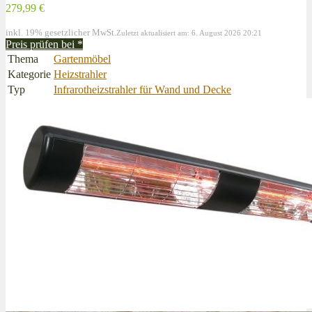
279,99 €
inkl. 19% gesetzlicher MwSt.
Zuletzt aktualisiert am: 6. August 2026 20:21
Preis prüfen bei
*
Thema
Gartenmöbel
Kategorie
Heizstrahler
Typ
Infrarotheizstrahler für Wand und Decke