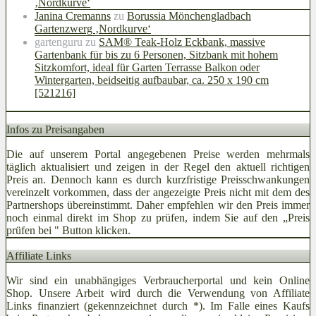
‚Nordkurve‘
Janina Cremanns
zu
Borussia Mönchengladbach
Gartenzwerg ‚Nordkurve‘
gartenguru
zu
SAM® Teak-Holz Eckbank, massive
Gartenbank für bis zu 6 Personen, Sitzbank mit hohem
Sitzkomfort, ideal für Garten Terrasse Balkon oder
Wintergarten, beidseitig aufbaubar, ca. 250 x 190 cm
[521216]
Infos zu Preisangaben
Die auf unserem Portal angegebenen Preise werden mehrmals
täglich aktualisiert und zeigen in der Regel den aktuell richtigen
Preis an. Dennoch kann es durch kurzfristige Preisschwankungen
vereinzelt vorkommen, dass der angezeigte Preis nicht mit dem des
Partnershops übereinstimmt. Daher empfehlen wir den Preis immer
noch einmal direkt im Shop zu prüfen, indem Sie auf den „Preis
prüfen bei
" Button klicken.
Affiliate Links
Wir sind ein unabhängiges Verbraucherportal und kein Online
Shop. Unsere Arbeit wird durch die Verwendung von Affiliate
Links finanziert (gekennzeichnet durch *). Im Falle eines Kaufs