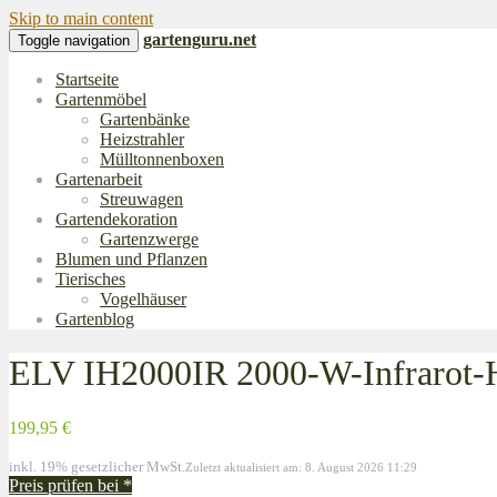
Skip to main content
gartenguru.net
Toggle navigation
Startseite
Gartenmöbel
Gartenbänke
Heizstrahler
Mülltonnenboxen
Gartenarbeit
Streuwagen
Gartendekoration
Gartenzwerge
Blumen und Pflanzen
Tierisches
Vogelhäuser
Gartenblog
ELV IH2000IR 2000-W-Infrarot-He
199,95 €
inkl. 19% gesetzlicher MwSt.
Zuletzt aktualisiert am: 8. August 2026 11:29
Preis prüfen bei
*