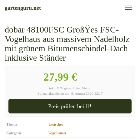
Skip
gartenguru.net
Toggl
to
naviga
main
content
dobar 48100FSC GroßŸes FSC-
Vogelhaus aus massivem Nadelholz
mit grünem Bitumenschindel-Dach
inklusive Ständer
27,99 €
inkl. 19% gesetzlicher MwSt.
Zuletzt aktualisiert am: 8. August 2026 12:17
Preis prüfen bei
*
Thema
Tierisches
Kategorie
Vogelhäuser