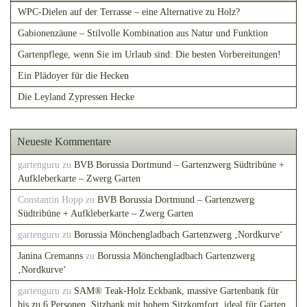
WPC-Dielen auf der Terrasse – eine Alternative zu Holz?
Gabionenzäune – Stilvolle Kombination aus Natur und Funktion
Gartenpflege, wenn Sie im Urlaub sind: Die besten Vorbereitungen!
Ein Plädoyer für die Hecken
Die Leyland Zypressen Hecke
Neueste Kommentare
gartenguru
zu
BVB Borussia Dortmund – Gartenzwerg Südtribüne +
Aufkleberkarte – Zwerg Garten
Constantin Hopp
zu
BVB Borussia Dortmund – Gartenzwerg
Südtribüne + Aufkleberkarte – Zwerg Garten
gartenguru
zu
Borussia Mönchengladbach Gartenzwerg ‚Nordkurve‘
Janina Cremanns
zu
Borussia Mönchengladbach Gartenzwerg
‚Nordkurve‘
gartenguru
zu
SAM® Teak-Holz Eckbank, massive Gartenbank für
bis zu 6 Personen, Sitzbank mit hohem Sitzkomfort, ideal für Garten