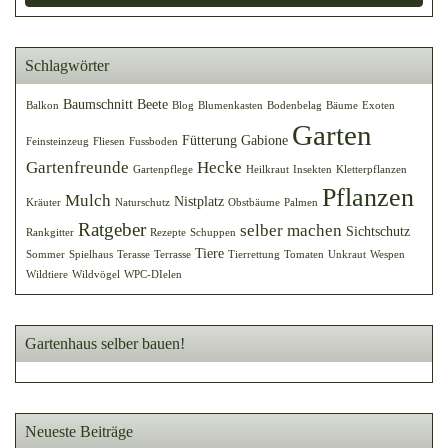
Schlagwörter
Baumschnitt
Beete
Balkon
Blog
Blumenkasten
Bodenbelag
Bäume
Exoten
Garten
Fütterung
Gabione
Feinsteinzeug
Fliesen
Fussboden
Gartenfreunde
Hecke
Gartenpflege
Heilkraut
Insekten
Kletterpflanzen
Pflanzen
Mulch
Nistplatz
Kräuter
Naturschutz
Obstbäume
Palmen
Ratgeber
selber machen
Sichtschutz
Rankgitter
Rezepte
Schuppen
Tiere
Sommer
Spielhaus
Terasse
Terrasse
Tierrettung
Tomaten
Unkraut
Wespen
Wildtiere
Wildvögel
WPC-DIelen
Gartenhaus selber bauen!
Neueste Beiträge