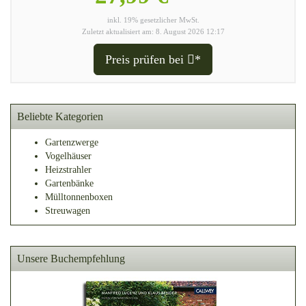
inkl. 19% gesetzlicher MwSt.
Zuletzt aktualisiert am: 8. August 2026 12:17
Preis prüfen bei
*
Beliebte Kategorien
Gartenzwerge
Vogelhäuser
Heizstrahler
Gartenbänke
Mülltonnenboxen
Streuwagen
Unsere Buchempfehlung