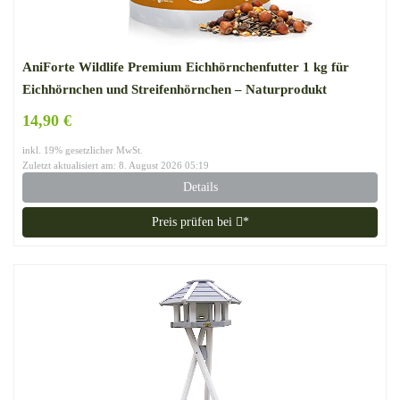
AniForte Wildlife Premium Eichhörnchenfutter 1 kg für
Eichhörnchen und Streifenhörnchen – Naturprodukt
Mischung, Besondere und artgerechte Eichhörnchen
14,90 €
Fütterung – Unsere Spezial Futtermischung
inkl. 19% gesetzlicher MwSt.
Zuletzt aktualisiert am: 8. August 2026 05:19
Details
Preis prüfen bei
*