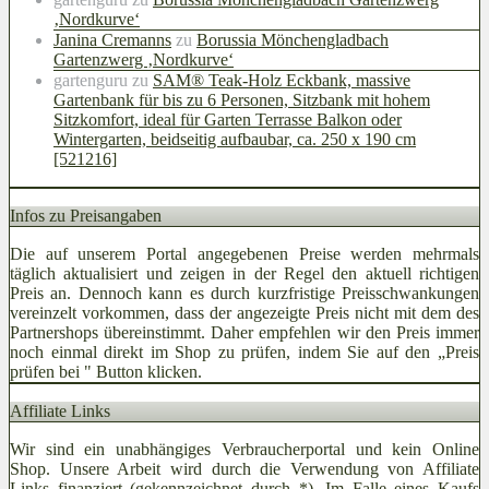
‚Nordkurve‘
Janina Cremanns
zu
Borussia Mönchengladbach
Gartenzwerg ‚Nordkurve‘
gartenguru
zu
SAM® Teak-Holz Eckbank, massive
Gartenbank für bis zu 6 Personen, Sitzbank mit hohem
Sitzkomfort, ideal für Garten Terrasse Balkon oder
Wintergarten, beidseitig aufbaubar, ca. 250 x 190 cm
[521216]
Infos zu Preisangaben
Die auf unserem Portal angegebenen Preise werden mehrmals
täglich aktualisiert und zeigen in der Regel den aktuell richtigen
Preis an. Dennoch kann es durch kurzfristige Preisschwankungen
vereinzelt vorkommen, dass der angezeigte Preis nicht mit dem des
Partnershops übereinstimmt. Daher empfehlen wir den Preis immer
noch einmal direkt im Shop zu prüfen, indem Sie auf den „Preis
prüfen bei
" Button klicken.
Affiliate Links
Wir sind ein unabhängiges Verbraucherportal und kein Online
Shop. Unsere Arbeit wird durch die Verwendung von Affiliate
Links finanziert (gekennzeichnet durch *). Im Falle eines Kaufs