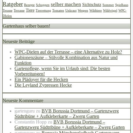
Ratgeber
selber machen
Sichtschutz
Rezepte
Schuppen
Sommer
Spielhaus
Tiere
Terasse
Terrasse
Tierrettung
Tomaten
Unkraut
Wespen
Wildtiere
Wildvögel
WPC-
DIelen
Gartenhaus selber bauen!
Neueste Beiträge
WPC-Dielen auf der Terrasse – eine Alternative zu Holz?
Gabionenzäune – Stilvolle Kombination aus Natur und
Funktion
Gartenpflege, wenn Sie im Urlaub sind: Die besten
Vorbereitungen!
Ein Plädoyer für die Hecken
Die Leyland Zypressen Hecke
Neueste Kommentare
gartenguru
zu
BVB Borussia Dortmund – Gartenzwerg
Südtribüne + Aufkleberkarte – Zwerg Garten
Constantin Hopp
zu
BVB Borussia Dortmund –
Gartenzwerg Südtribüne + Aufkleberkarte – Zwerg Garten
gartenguru
zu
Borussia Mönchengladbach Gartenzwerg