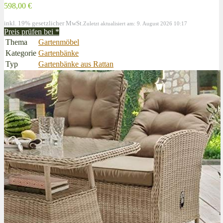
598,00 €
inkl. 19% gesetzlicher MwSt.
Zuletzt aktualisiert am: 9. August 2026 10:17
Preis prüfen bei
*
Thema
Gartenmöbel
Kategorie
Gartenbänke
Typ
Gartenbänke aus Rattan