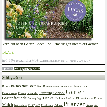
Verrückt nach Garten: Ideen und Erfahrungen kreativer Gärtner
14,71 €
inkl. 19% gesetzlicher MwSt.
Zuletzt aktualisiert am: 9. August 2026 12:17
Details
Preis prüfen bei
*
Schlagwörter
Baumschnitt
Beete
Balkon
Blog
Blumenkasten
Bodenbelag
Bäume
Exoten
Garten
Fütterung
Gabione
Feinsteinzeug
Fliesen
Fussboden
Gartenfreunde
Hecke
Gartenpflege
Heilkraut
Insekten
Kletterpflanzen
Kräuter
Pflanzen
Mulch
Nistplatz
Naturschutz
Obstbäume
Palmen
Rankgitter