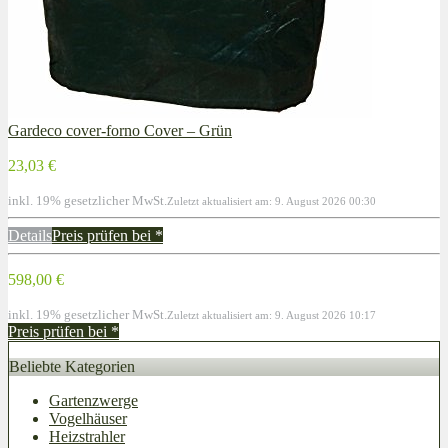
Gardeco cover-forno Cover – Grün
23,03 €
inkl. 19% gesetzlicher MwSt.
Zuletzt aktualisiert am: 9. August 2026 00:30
Details
Preis prüfen bei
*
598,00 €
inkl. 19% gesetzlicher MwSt.
Zuletzt aktualisiert am: 9. August 2026 10:17
Preis prüfen bei
*
Beliebte Kategorien
Gartenzwerge
Vogelhäuser
Heizstrahler