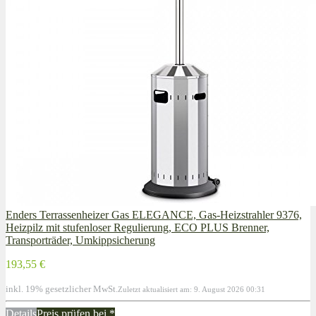
Enders Terrassenheizer Gas ELEGANCE, Gas-Heizstrahler 9376,
Heizpilz mit stufenloser Regulierung, ECO PLUS Brenner,
Transporträder, Umkippsicherung
193,55 €
inkl. 19% gesetzlicher MwSt.
Zuletzt aktualisiert am: 9. August 2026 00:31
Details
Preis prüfen bei
*