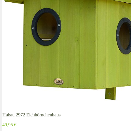
Habau 2972 Eichhörnchenhaus
49,95 €