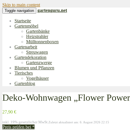
Skip to main content
gartenguru.net
Toggle navigation
Startseite
Gartenmöbel
Gartenbänke
Heizstrahler
Mülltonnenboxen
Gartenarbeit
Streuwagen
Gartendekoration
Gartenzwerge
Blumen und Pflanzen
Tierisches
Vogelhäuser
Gartenblog
Deko-Wohnwagen „Flower Power“, 
27,90 €
inkl. 19% gesetzlicher MwSt.
Zuletzt aktualisiert am: 6. August 2026 22:15
Preis prüfen bei
*