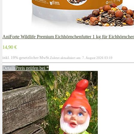
AniForte Wildlife Premium Eichhörnchenfutter 1 kg für Eichhörnche
14,90 €
inkl. 19% gesetzlicher MwSt.
Zuletzt aktualisiert am: 7. August 2026 03:19
Details
Preis prüfen bei
*