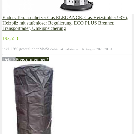
Enders Terrassenheizer Gas ELEGANCE, Gas-Heizstrahler 9376,
Heizpilz mit stufenloser Regulierung, ECO PLUS Brenner,
Transporträder, Umkippsicherung
193,55 €
inkl. 19% gesetzlicher MwSt.
Zuletzt aktualisiert am: 6. August 2026 20:31
Details
Preis prüfen bei
*