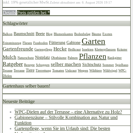
inkl. 19% gesetzlicher MwSt.
Zuletzt aktualisiert am: 6. August 2026 19:17
Details
Preis prüfen bei
*
Schlagwörter
Baumschnitt
Beete
Balkon
Blog
Blumenkasten
Bodenbelag
Bäume
Exoten
Garten
Fütterung
Gabione
Feinsteinzeug
Fliesen
Fussboden
Gartenfreunde
Hecke
Gartenpflege
Heilkraut
Insekten
Kletterpflanzen
Kräuter
Pflanzen
Mulch
Nistplatz
Naturschutz
Obstbäume
Palmen
Rankgitter
Ratgeber
selber machen
Sichtschutz
Rezepte
Schuppen
Sommer
Spielhaus
Tiere
Terasse
Terrasse
Tierrettung
Tomaten
Unkraut
Wespen
Wildtiere
Wildvögel
WPC-
DIelen
Gartenhaus selber bauen!
Neueste Beiträge
WPC-Dielen auf der Terrasse – eine Alternative zu Holz?
Gabionenzäune – Stilvolle Kombination aus Natur und
Funktion
Gartenpflege, wenn Sie im Urlaub sind: Die besten