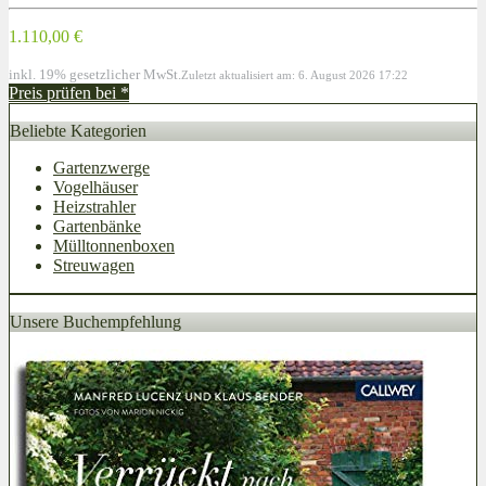
1.110,00 €
inkl. 19% gesetzlicher MwSt.
Zuletzt aktualisiert am: 6. August 2026 17:22
Preis prüfen bei
*
Beliebte Kategorien
Gartenzwerge
Vogelhäuser
Heizstrahler
Gartenbänke
Mülltonnenboxen
Streuwagen
Unsere Buchempfehlung