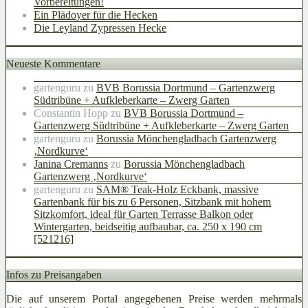
Vorbereitungen!
Ein Plädoyer für die Hecken
Die Leyland Zypressen Hecke
Neueste Kommentare
gartenguru
zu
BVB Borussia Dortmund – Gartenzwerg
Südtribüne + Aufkleberkarte – Zwerg Garten
Constantin Hopp
zu
BVB Borussia Dortmund –
Gartenzwerg Südtribüne + Aufkleberkarte – Zwerg Garten
gartenguru
zu
Borussia Mönchengladbach Gartenzwerg
‚Nordkurve‘
Janina Cremanns
zu
Borussia Mönchengladbach
Gartenzwerg ‚Nordkurve‘
gartenguru
zu
SAM® Teak-Holz Eckbank, massive
Gartenbank für bis zu 6 Personen, Sitzbank mit hohem
Sitzkomfort, ideal für Garten Terrasse Balkon oder
Wintergarten, beidseitig aufbaubar, ca. 250 x 190 cm
[521216]
Infos zu Preisangaben
Die auf unserem Portal angegebenen Preise werden mehrmals