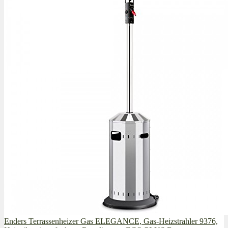
Enders Terrassenheizer Gas ELEGANCE, Gas-Heizstrahler 9376,