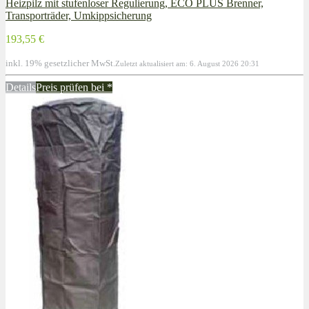
Heizpilz mit stufenloser Regulierung, ECO PLUS Brenner,
Transporträder, Umkippsicherung
193,55 €
inkl. 19% gesetzlicher MwSt.
Zuletzt aktualisiert am: 6. August 2026 20:31
Details
Preis prüfen bei
*