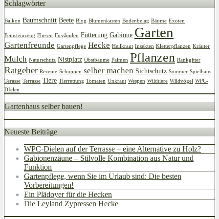
Schlagwörter
Baumschnitt
Beete
Balkon
Blog
Blumenkasten
Bodenbelag
Bäume
Exoten
Garten
Fütterung
Gabione
Feinsteinzeug
Fliesen
Fussboden
Gartenfreunde
Hecke
Gartenpflege
Heilkraut
Insekten
Kletterpflanzen
Kräuter
Pflanzen
Mulch
Nistplatz
Naturschutz
Obstbäume
Palmen
Rankgitter
Ratgeber
selber machen
Sichtschutz
Rezepte
Schuppen
Sommer
Spielhaus
Tiere
Terasse
Terrasse
Tierrettung
Tomaten
Unkraut
Wespen
Wildtiere
Wildvögel
WPC-
DIelen
Gartenhaus selber bauen!
Neueste Beiträge
WPC-Dielen auf der Terrasse – eine Alternative zu Holz?
Gabionenzäune – Stilvolle Kombination aus Natur und
Funktion
Gartenpflege, wenn Sie im Urlaub sind: Die besten
Vorbereitungen!
Ein Plädoyer für die Hecken
Die Leyland Zypressen Hecke