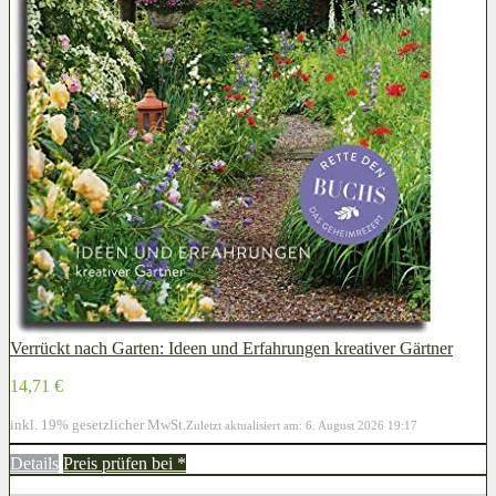
Verrückt nach Garten: Ideen und Erfahrungen kreativer Gärtner
14,71 €
inkl. 19% gesetzlicher MwSt.
Zuletzt aktualisiert am: 6. August 2026 19:17
Details
Preis prüfen bei
*