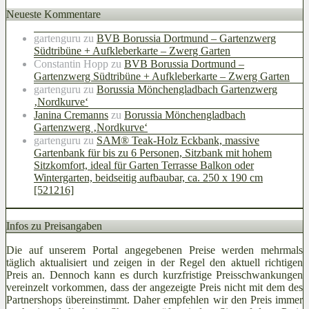
Neueste Kommentare
gartenguru
zu
BVB Borussia Dortmund – Gartenzwerg
Südtribüne + Aufkleberkarte – Zwerg Garten
Constantin Hopp
zu
BVB Borussia Dortmund –
Gartenzwerg Südtribüne + Aufkleberkarte – Zwerg Garten
gartenguru
zu
Borussia Mönchengladbach Gartenzwerg
‚Nordkurve‘
Janina Cremanns
zu
Borussia Mönchengladbach
Gartenzwerg ‚Nordkurve‘
gartenguru
zu
SAM® Teak-Holz Eckbank, massive
Gartenbank für bis zu 6 Personen, Sitzbank mit hohem
Sitzkomfort, ideal für Garten Terrasse Balkon oder
Wintergarten, beidseitig aufbaubar, ca. 250 x 190 cm
[521216]
Infos zu Preisangaben
Die auf unserem Portal angegebenen Preise werden mehrmals
täglich aktualisiert und zeigen in der Regel den aktuell richtigen
Preis an. Dennoch kann es durch kurzfristige Preisschwankungen
vereinzelt vorkommen, dass der angezeigte Preis nicht mit dem des
Partnershops übereinstimmt. Daher empfehlen wir den Preis immer