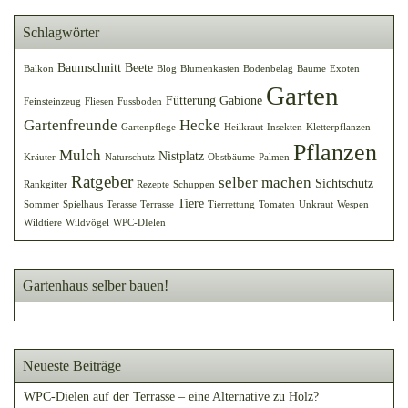
Schlagwörter
Baumschnitt
Beete
Balkon
Blog
Blumenkasten
Bodenbelag
Bäume
Exoten
Garten
Fütterung
Gabione
Feinsteinzeug
Fliesen
Fussboden
Gartenfreunde
Hecke
Gartenpflege
Heilkraut
Insekten
Kletterpflanzen
Pflanzen
Mulch
Nistplatz
Kräuter
Naturschutz
Obstbäume
Palmen
Ratgeber
selber machen
Sichtschutz
Rankgitter
Rezepte
Schuppen
Tiere
Sommer
Spielhaus
Terasse
Terrasse
Tierrettung
Tomaten
Unkraut
Wespen
Wildtiere
Wildvögel
WPC-DIelen
Gartenhaus selber bauen!
Neueste Beiträge
WPC-Dielen auf der Terrasse – eine Alternative zu Holz?