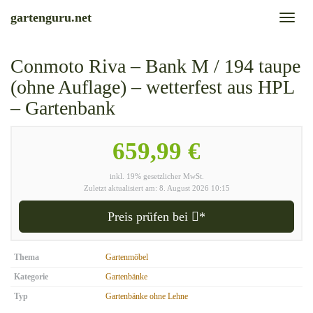
Skip
gartenguru.net
Toggl
to
naviga
main
content
Conmoto Riva – Bank M / 194 taupe
(ohne Auflage) – wetterfest aus HPL
– Gartenbank
659,99 €
inkl. 19% gesetzlicher MwSt.
Zuletzt aktualisiert am: 8. August 2026 10:15
Preis prüfen bei
*
Thema
Gartenmöbel
Kategorie
Gartenbänke
Typ
Gartenbänke ohne Lehne