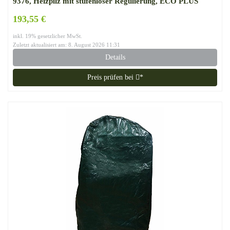
9376, Heizpilz mit stufenloser Regulierung, ECO PLUS
Brenner, Transporträder, Umkippsicherung
193,55 €
inkl. 19% gesetzlicher MwSt.
Zuletzt aktualisiert am: 8. August 2026 11:31
Details
Preis prüfen bei
*