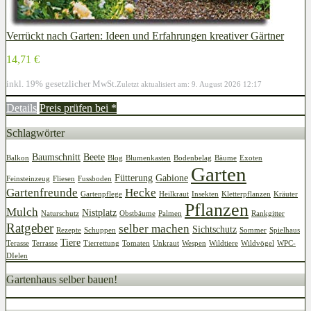
Verrückt nach Garten: Ideen und Erfahrungen kreativer Gärtner
14,71 €
inkl. 19% gesetzlicher MwSt.
Zuletzt aktualisiert am: 9. August 2026 12:17
Details
Preis prüfen bei
*
Schlagwörter
Baumschnitt
Beete
Balkon
Blog
Blumenkasten
Bodenbelag
Bäume
Exoten
Garten
Fütterung
Gabione
Feinsteinzeug
Fliesen
Fussboden
Gartenfreunde
Hecke
Gartenpflege
Heilkraut
Insekten
Kletterpflanzen
Kräuter
Pflanzen
Mulch
Nistplatz
Naturschutz
Obstbäume
Palmen
Rankgitter
Ratgeber
selber machen
Sichtschutz
Rezepte
Schuppen
Sommer
Spielhaus
Tiere
Terasse
Terrasse
Tierrettung
Tomaten
Unkraut
Wespen
Wildtiere
Wildvögel
WPC-
DIelen
Gartenhaus selber bauen!