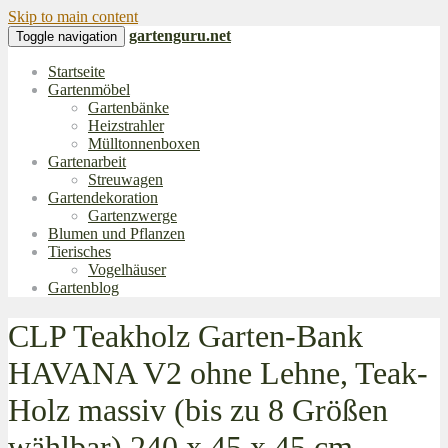
Skip to main content
gartenguru.net
Toggle navigation
Startseite
Gartenmöbel
Gartenbänke
Heizstrahler
Mülltonnenboxen
Gartenarbeit
Streuwagen
Gartendekoration
Gartenzwerge
Blumen und Pflanzen
Tierisches
Vogelhäuser
Gartenblog
CLP Teakholz Garten-Bank
HAVANA V2 ohne Lehne, Teak-
Holz massiv (bis zu 8 Größen
wählbar) 240 x 45 x 45 cm