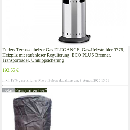
Enders Terrassenheizer Gas ELEGANCE, Gas-Heizstrahler 9376,
Heizpilz mit stufenloser Regulierung, ECO PLUS Brenner,
Transporträder, Umkippsicherung
193,55 €
inkl. 19% gesetzlicher MwSt.
Zuletzt aktualisiert am: 9. August 2026 13:31
Details
Preis prüfen bei
*