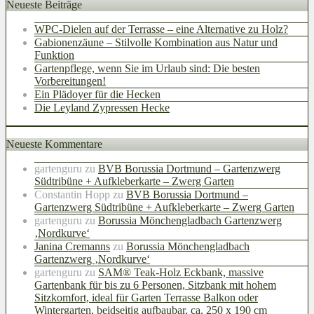
Neueste Beiträge
WPC-Dielen auf der Terrasse – eine Alternative zu Holz?
Gabionenzäune – Stilvolle Kombination aus Natur und
Funktion
Gartenpflege, wenn Sie im Urlaub sind: Die besten
Vorbereitungen!
Ein Plädoyer für die Hecken
Die Leyland Zypressen Hecke
Neueste Kommentare
gartenguru
zu
BVB Borussia Dortmund – Gartenzwerg
Südtribüne + Aufkleberkarte – Zwerg Garten
Constantin Hopp
zu
BVB Borussia Dortmund –
Gartenzwerg Südtribüne + Aufkleberkarte – Zwerg Garten
gartenguru
zu
Borussia Mönchengladbach Gartenzwerg
‚Nordkurve‘
Janina Cremanns
zu
Borussia Mönchengladbach
Gartenzwerg ‚Nordkurve‘
gartenguru
zu
SAM® Teak-Holz Eckbank, massive
Gartenbank für bis zu 6 Personen, Sitzbank mit hohem
Sitzkomfort, ideal für Garten Terrasse Balkon oder
Wintergarten, beidseitig aufbaubar, ca. 250 x 190 cm