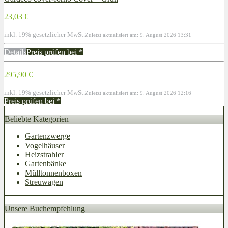
23,03 €
inkl. 19% gesetzlicher MwSt.
Zuletzt aktualisiert am: 9. August 2026 13:31
Details
Preis prüfen bei
*
295,90 €
inkl. 19% gesetzlicher MwSt.
Zuletzt aktualisiert am: 9. August 2026 12:16
Preis prüfen bei
*
Beliebte Kategorien
Gartenzwerge
Vogelhäuser
Heizstrahler
Gartenbänke
Mülltonnenboxen
Streuwagen
Unsere Buchempfehlung