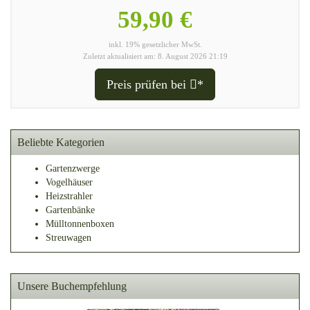
59,90 €
inkl. 19% gesetzlicher MwSt.
Zuletzt aktualisiert am: 8. August 2026 21:19
Preis prüfen bei
*
Beliebte Kategorien
Gartenzwerge
Vogelhäuser
Heizstrahler
Gartenbänke
Mülltonnenboxen
Streuwagen
Unsere Buchempfehlung