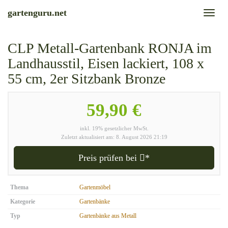
Skip
gartenguru.net
Toggl
to
naviga
main
content
CLP Metall-Gartenbank RONJA im
Landhausstil, Eisen lackiert, 108 x
55 cm, 2er Sitzbank Bronze
59,90 €
inkl. 19% gesetzlicher MwSt.
Zuletzt aktualisiert am: 8. August 2026 21:19
Preis prüfen bei
*
Thema
Gartenmöbel
Kategorie
Gartenbänke
Typ
Gartenbänke aus Metall