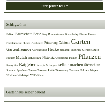
Preis prüfen bei
*
Schlagwörter
Baumschnitt
Beete
Balkon
Blog
Blumenkasten
Bodenbelag
Bäume
Exoten
Garten
Fütterung
Gabione
Feinsteinzeug
Fliesen
Fussboden
Gartenfreunde
Hecke
Gartenpflege
Heilkraut
Insekten
Kletterpflanzen
Pflanzen
Mulch
Nistplatz
Kräuter
Naturschutz
Obstbäume
Palmen
Ratgeber
selber machen
Sichtschutz
Rankgitter
Rezepte
Schuppen
Tiere
Sommer
Spielhaus
Terasse
Terrasse
Tierrettung
Tomaten
Unkraut
Wespen
Wildtiere
Wildvögel
WPC-DIelen
Gartenhaus selber bauen!