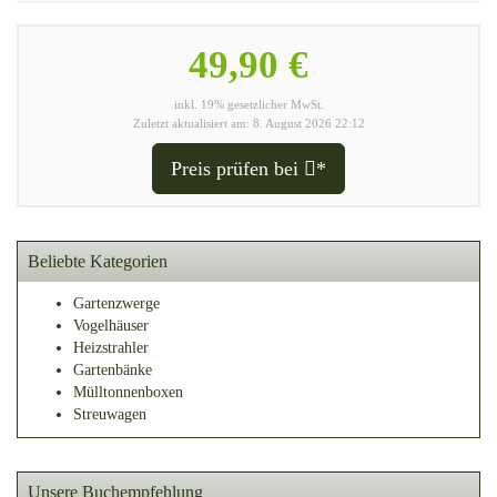
49,90 €
inkl. 19% gesetzlicher MwSt.
Zuletzt aktualisiert am: 8. August 2026 22:12
Preis prüfen bei
*
Beliebte Kategorien
Gartenzwerge
Vogelhäuser
Heizstrahler
Gartenbänke
Mülltonnenboxen
Streuwagen
Unsere Buchempfehlung