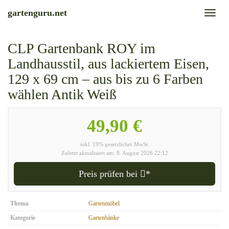
Skip
gartenguru.net
Toggl
to
naviga
main
content
CLP Gartenbank ROY im
Landhausstil, aus lackiertem Eisen,
129 x 69 cm – aus bis zu 6 Farben
wählen Antik Weiß
49,90 €
inkl. 19% gesetzlicher MwSt.
Zuletzt aktualisiert am: 8. August 2026 22:12
Preis prüfen bei
*
Thema
Gartenmöbel
Kategorie
Gartenbänke