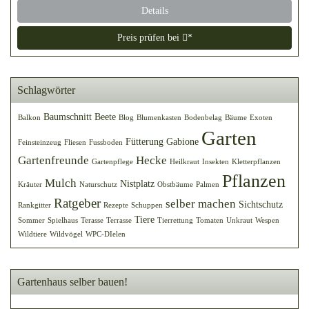
Details
Preis prüfen bei
*
Schlagwörter
Baumschnitt
Beete
Balkon
Blog
Blumenkasten
Bodenbelag
Bäume
Exoten
Garten
Fütterung
Gabione
Feinsteinzeug
Fliesen
Fussboden
Gartenfreunde
Hecke
Gartenpflege
Heilkraut
Insekten
Kletterpflanzen
Pflanzen
Mulch
Nistplatz
Kräuter
Naturschutz
Obstbäume
Palmen
Ratgeber
selber machen
Sichtschutz
Rankgitter
Rezepte
Schuppen
Tiere
Sommer
Spielhaus
Terasse
Terrasse
Tierrettung
Tomaten
Unkraut
Wespen
Wildtiere
Wildvögel
WPC-DIelen
Gartenhaus selber bauen!