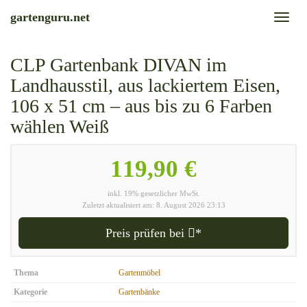
Skip
gartenguru.net
Toggl
to
naviga
main
content
CLP Gartenbank DIVAN im
Landhausstil, aus lackiertem Eisen,
106 x 51 cm – aus bis zu 6 Farben
wählen Weiß
119,90 €
inkl. 19% gesetzlicher MwSt.
Zuletzt aktualisiert am: 8. August 2026 23:13
Preis prüfen bei
*
Thema
Gartenmöbel
Kategorie
Gartenbänke