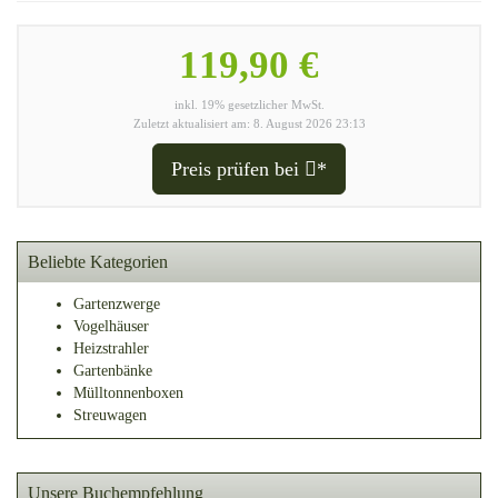
119,90 €
inkl. 19% gesetzlicher MwSt.
Zuletzt aktualisiert am: 8. August 2026 23:13
Preis prüfen bei
*
Beliebte Kategorien
Gartenzwerge
Vogelhäuser
Heizstrahler
Gartenbänke
Mülltonnenboxen
Streuwagen
Unsere Buchempfehlung