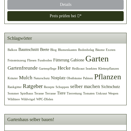
Details
Preis prüfen bei
*
Schlagwörter
Baumschnitt
Beete
Balkon
Blog
Blumenkasten
Bodenbelag
Bäume
Exoten
Garten
Fütterung
Gabione
Feinsteinzeug
Fliesen
Fussboden
Gartenfreunde
Hecke
Gartenpflege
Heilkraut
Insekten
Kletterpflanzen
Pflanzen
Mulch
Nistplatz
Kräuter
Naturschutz
Obstbäume
Palmen
Ratgeber
selber machen
Sichtschutz
Rankgitter
Rezepte
Schuppen
Tiere
Sommer
Spielhaus
Terasse
Terrasse
Tierrettung
Tomaten
Unkraut
Wespen
Wildtiere
Wildvögel
WPC-DIelen
Gartenhaus selber bauen!