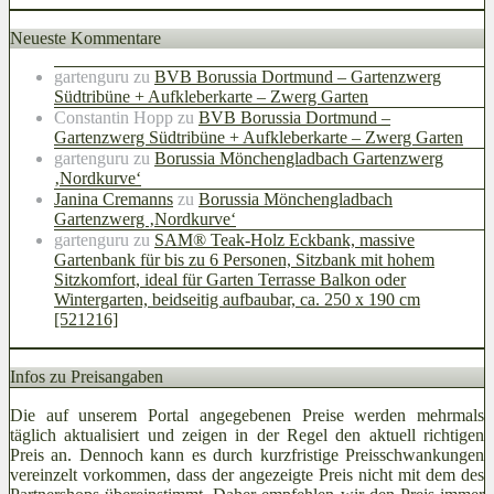
Neueste Kommentare
gartenguru
zu
BVB Borussia Dortmund – Gartenzwerg
Südtribüne + Aufkleberkarte – Zwerg Garten
Constantin Hopp
zu
BVB Borussia Dortmund –
Gartenzwerg Südtribüne + Aufkleberkarte – Zwerg Garten
gartenguru
zu
Borussia Mönchengladbach Gartenzwerg
‚Nordkurve‘
Janina Cremanns
zu
Borussia Mönchengladbach
Gartenzwerg ‚Nordkurve‘
gartenguru
zu
SAM® Teak-Holz Eckbank, massive
Gartenbank für bis zu 6 Personen, Sitzbank mit hohem
Sitzkomfort, ideal für Garten Terrasse Balkon oder
Wintergarten, beidseitig aufbaubar, ca. 250 x 190 cm
[521216]
Infos zu Preisangaben
Die auf unserem Portal angegebenen Preise werden mehrmals
täglich aktualisiert und zeigen in der Regel den aktuell richtigen
Preis an. Dennoch kann es durch kurzfristige Preisschwankungen
vereinzelt vorkommen, dass der angezeigte Preis nicht mit dem des