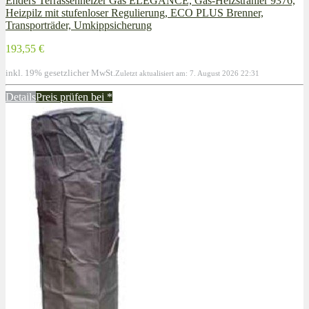
Enders Terrassenheizer Gas ELEGANCE, Gas-Heizstrahler 9376,
Heizpilz mit stufenloser Regulierung, ECO PLUS Brenner,
Transporträder, Umkippsicherung
193,55 €
inkl. 19% gesetzlicher MwSt.
Zuletzt aktualisiert am: 7. August 2026 22:31
Details
Preis prüfen bei
*