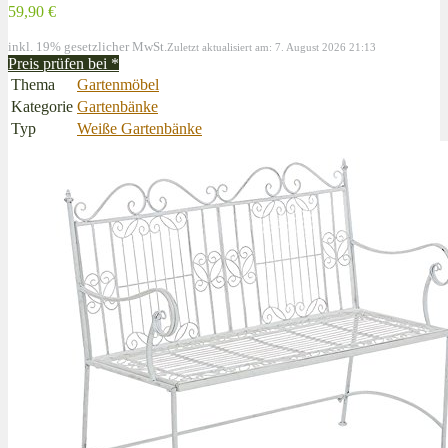
59,90 €
inkl. 19% gesetzlicher MwSt.
Zuletzt aktualisiert am: 7. August 2026 21:13
Preis prüfen bei
*
Thema
Gartenmöbel
Kategorie
Gartenbänke
Typ
Weiße Gartenbänke