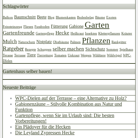
Schlagwörter
Baumschnitt
Beete
Balkon
Blog
Blumenkasten
Bodenbelag
Bäume
Exoten
Garten
Fütterung
Gabione
Feinsteinzeug
Fliesen
Fussboden
Gartenfreunde
Hecke
Gartenpflege
Heilkraut
Insekten
Kletterpflanzen
Kräuter
Pflanzen
Mulch
Nistplatz
Naturschutz
Obstbäume
Palmen
Rankgitter
Ratgeber
selber machen
Sichtschutz
Rezepte
Schuppen
Sommer
Spielhaus
Tiere
Terasse
Terrasse
Tierrettung
Tomaten
Unkraut
Wespen
Wildtiere
Wildvögel
WPC-
DIelen
Gartenhaus selber bauen!
Neueste Beiträge
WPC-Dielen auf der Terrasse – eine Alternative zu Holz?
Gabionenzäune – Stilvolle Kombination aus Natur und
Funktion
Gartenpflege, wenn Sie im Urlaub sind: Die besten
Vorbereitungen!
Ein Plädoyer für die Hecken
Die Leyland Zypressen Hecke