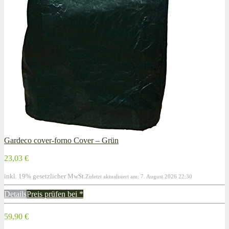
Gardeco cover-forno Cover – Grün
23,03 €
inkl. 19% gesetzlicher MwSt.
Zuletzt aktualisiert am: 7. August 2026 22:30
Details
Preis prüfen bei
*
59,90 €