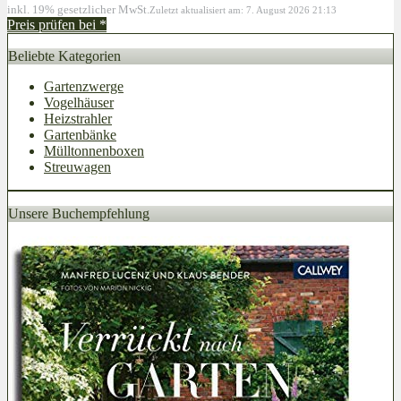
inkl. 19% gesetzlicher MwSt.
Zuletzt aktualisiert am: 7. August 2026 21:13
Preis prüfen bei
*
Beliebte Kategorien
Gartenzwerge
Vogelhäuser
Heizstrahler
Gartenbänke
Mülltonnenboxen
Streuwagen
Unsere Buchempfehlung