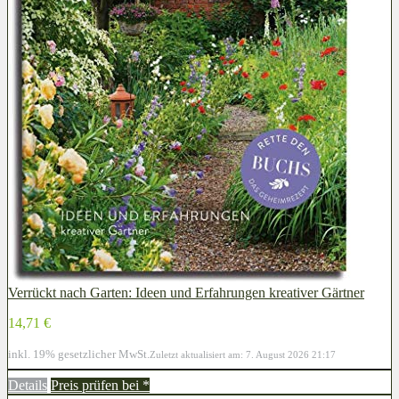
Verrückt nach Garten: Ideen und Erfahrungen kreativer Gärtner
14,71 €
inkl. 19% gesetzlicher MwSt.
Zuletzt aktualisiert am: 7. August 2026 21:17
Details
Preis prüfen bei
*