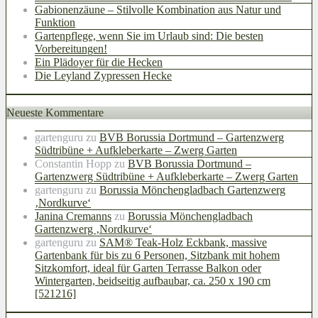
Gabionenzäune – Stilvolle Kombination aus Natur und
Funktion
Gartenpflege, wenn Sie im Urlaub sind: Die besten
Vorbereitungen!
Ein Plädoyer für die Hecken
Die Leyland Zypressen Hecke
Neueste Kommentare
gartenguru
zu
BVB Borussia Dortmund – Gartenzwerg
Südtribüne + Aufkleberkarte – Zwerg Garten
Constantin Hopp
zu
BVB Borussia Dortmund –
Gartenzwerg Südtribüne + Aufkleberkarte – Zwerg Garten
gartenguru
zu
Borussia Mönchengladbach Gartenzwerg
‚Nordkurve‘
Janina Cremanns
zu
Borussia Mönchengladbach
Gartenzwerg ‚Nordkurve‘
gartenguru
zu
SAM® Teak-Holz Eckbank, massive
Gartenbank für bis zu 6 Personen, Sitzbank mit hohem
Sitzkomfort, ideal für Garten Terrasse Balkon oder
Wintergarten, beidseitig aufbaubar, ca. 250 x 190 cm
[521216]