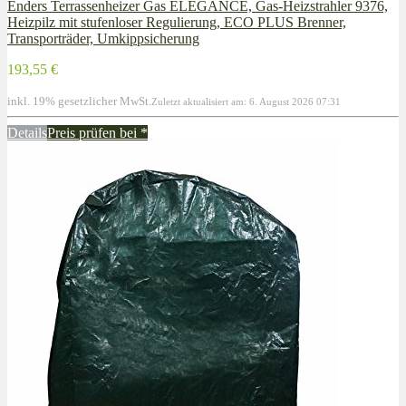
Enders Terrassenheizer Gas ELEGANCE, Gas-Heizstrahler 9376,
Heizpilz mit stufenloser Regulierung, ECO PLUS Brenner,
Transporträder, Umkippsicherung
193,55 €
inkl. 19% gesetzlicher MwSt.
Zuletzt aktualisiert am: 6. August 2026 07:31
Details
Preis prüfen bei
*