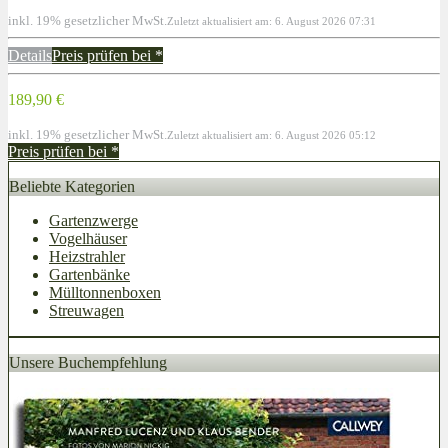
inkl. 19% gesetzlicher MwSt.
Zuletzt aktualisiert am: 6. August 2026 07:31
Details
Preis prüfen bei
*
189,90 €
inkl. 19% gesetzlicher MwSt.
Zuletzt aktualisiert am: 6. August 2026 05:12
Preis prüfen bei
*
Beliebte Kategorien
Gartenzwerge
Vogelhäuser
Heizstrahler
Gartenbänke
Mülltonnenboxen
Streuwagen
Unsere Buchempfehlung