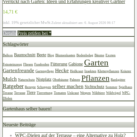
Verrückt nach Garten: Ideen und Erfahrungen kreativer Gärtner
14,71 €
inkl. 19% gesetzlicher MwSt.
Zuletzt aktualisiert am: 6. August 2026 06:17
Details
Preis prüfen bei
*
Schlagwörter
Baumschnitt
Beete
Balkon
Blog
Blumenkasten
Bodenbelag
Bäume
Exoten
Garten
Fütterung
Gabione
Feinsteinzeug
Fliesen
Fussboden
Gartenfreunde
Hecke
Gartenpflege
Heilkraut
Insekten
Kletterpflanzen
Kräuter
Pflanzen
Mulch
Nistplatz
Naturschutz
Obstbäume
Palmen
Rankgitter
Ratgeber
selber machen
Sichtschutz
Rezepte
Schuppen
Sommer
Spielhaus
Tiere
Terasse
Terrasse
Tierrettung
Tomaten
Unkraut
Wespen
Wildtiere
Wildvögel
WPC-
DIelen
Gartenhaus selber bauen!
Neueste Beiträge
WPC-Dielen auf der Terrasse – eine Alternative zu Holz?