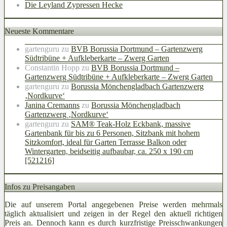
Die Leyland Zypressen Hecke
Neueste Kommentare
gartenguru
zu
BVB Borussia Dortmund – Gartenzwerg
Südtribüne + Aufkleberkarte – Zwerg Garten
Constantin Hopp
zu
BVB Borussia Dortmund –
Gartenzwerg Südtribüne + Aufkleberkarte – Zwerg Garten
gartenguru
zu
Borussia Mönchengladbach Gartenzwerg
‚Nordkurve‘
Janina Cremanns
zu
Borussia Mönchengladbach
Gartenzwerg ‚Nordkurve‘
gartenguru
zu
SAM® Teak-Holz Eckbank, massive
Gartenbank für bis zu 6 Personen, Sitzbank mit hohem
Sitzkomfort, ideal für Garten Terrasse Balkon oder
Wintergarten, beidseitig aufbaubar, ca. 250 x 190 cm
[521216]
Infos zu Preisangaben
Die auf unserem Portal angegebenen Preise werden mehrmals
täglich aktualisiert und zeigen in der Regel den aktuell richtigen
Preis an. Dennoch kann es durch kurzfristige Preisschwankungen