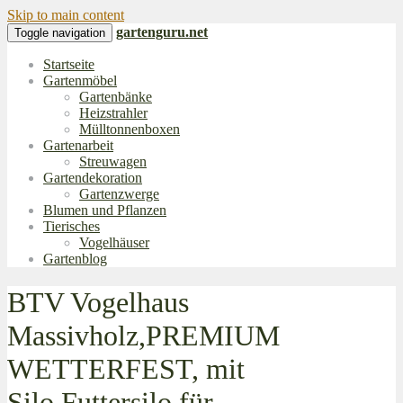
Skip to main content
gartenguru.net
Toggle navigation
Startseite
Gartenmöbel
Gartenbänke
Heizstrahler
Mülltonnenboxen
Gartenarbeit
Streuwagen
Gartendekoration
Gartenzwerge
Blumen und Pflanzen
Tierisches
Vogelhäuser
Gartenblog
BTV Vogelhaus
Massivholz,PREMIUM
WETTERFEST, mit
Silo,Futtersilo für