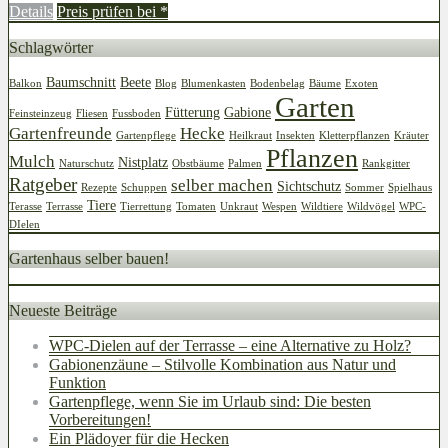
Details
Preis prüfen bei
*
Schlagwörter
Baumschnitt
Beete
Balkon
Blog
Blumenkasten
Bodenbelag
Bäume
Exoten
Garten
Fütterung
Gabione
Feinsteinzeug
Fliesen
Fussboden
Gartenfreunde
Hecke
Gartenpflege
Heilkraut
Insekten
Kletterpflanzen
Kräuter
Pflanzen
Mulch
Nistplatz
Naturschutz
Obstbäume
Palmen
Rankgitter
Ratgeber
selber machen
Sichtschutz
Rezepte
Schuppen
Sommer
Spielhaus
Tiere
Terasse
Terrasse
Tierrettung
Tomaten
Unkraut
Wespen
Wildtiere
Wildvögel
WPC-
DIelen
Gartenhaus selber bauen!
Neueste Beiträge
WPC-Dielen auf der Terrasse – eine Alternative zu Holz?
Gabionenzäune – Stilvolle Kombination aus Natur und
Funktion
Gartenpflege, wenn Sie im Urlaub sind: Die besten
Vorbereitungen!
Ein Plädoyer für die Hecken