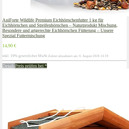
AniForte Wildlife Premium Eichhörnchenfutter 1 kg für
Eichhörnchen und Streifenhörnchen – Naturprodukt Mischung,
Besondere und artgerechte Eichhörnchen Fütterung – Unsere
Spezial Futtermischung
14,90 €
inkl. 19% gesetzlicher MwSt.
Zuletzt aktualisiert am: 6. August 2026 14:19
Details
Preis prüfen bei
*