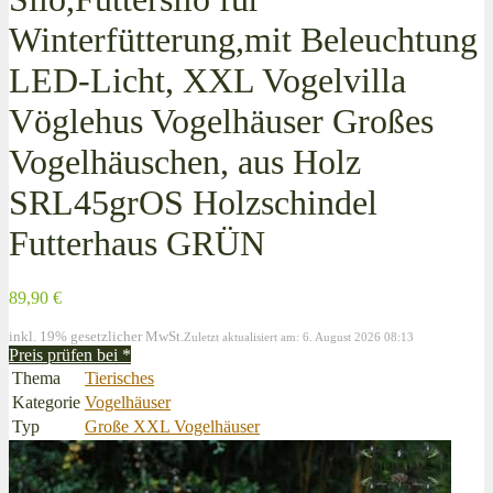
Winterfütterung,mit Beleuchtung
LED-Licht, XXL Vogelvilla
Vöglehus Vogelhäuser Großes
Vogelhäuschen, aus Holz
SRL45grOS Holzschindel
Futterhaus GRÜN
89,90 €
inkl. 19% gesetzlicher MwSt.
Zuletzt aktualisiert am: 6. August 2026 08:13
Preis prüfen bei
*
Thema
Tierisches
Kategorie
Vogelhäuser
Typ
Große XXL Vogelhäuser