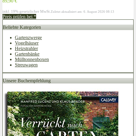
89,90 €
inkl. 19% gesetzlicher MwSt.
Zuletzt aktualisiert am: 6. August 2026 08:13
Preis prüfen bei
*
Beliebte Kategorien
Gartenzwerge
Vogelhäuser
Heizstrahler
Gartenbänke
Mülltonnenboxen
Streuwagen
Unsere Buchempfehlung