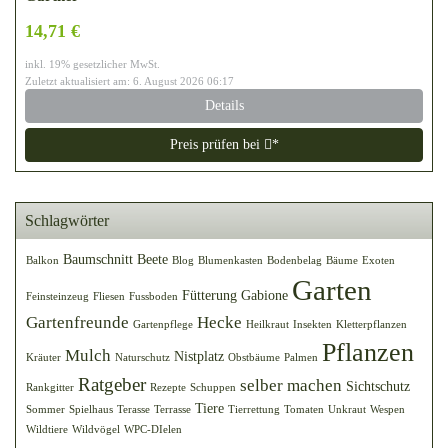
14,71 €
inkl. 19% gesetzlicher MwSt.
Zuletzt aktualisiert am: 6. August 2026 06:17
Details
Preis prüfen bei
*
Schlagwörter
Baumschnitt
Beete
Balkon
Blog
Blumenkasten
Bodenbelag
Bäume
Exoten
Garten
Fütterung
Gabione
Feinsteinzeug
Fliesen
Fussboden
Gartenfreunde
Hecke
Gartenpflege
Heilkraut
Insekten
Kletterpflanzen
Pflanzen
Mulch
Nistplatz
Kräuter
Naturschutz
Obstbäume
Palmen
Ratgeber
selber machen
Sichtschutz
Rankgitter
Rezepte
Schuppen
Tiere
Sommer
Spielhaus
Terasse
Terrasse
Tierrettung
Tomaten
Unkraut
Wespen
Wildtiere
Wildvögel
WPC-DIelen