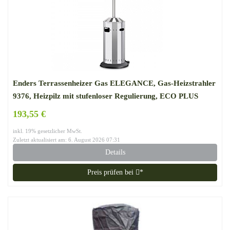
Enders Terrassenheizer Gas ELEGANCE, Gas-Heizstrahler
9376, Heizpilz mit stufenloser Regulierung, ECO PLUS
Brenner, Transporträder, Umkippsicherung
193,55 €
inkl. 19% gesetzlicher MwSt.
Zuletzt aktualisiert am: 6. August 2026 07:31
Details
Preis prüfen bei
*