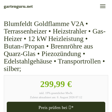
Skip
gartenguru.net
Toggl
to
naviga
main
content
Blumfeldt Goldflamme V2A •
Terrassenheizer • Heizstrahler • Gas-
Heizer • 12 kW Heizleistung •
Butan-/Propan • Brennröhre aus
Quarz-Glas • Piezozündung •
Edelstahlgehäuse • Transportrollen •
silber;
299,99 €
inkl. 19% gesetzlicher MwSt.
Zuletzt aktualisiert am: 6. August 2026 07:12
Preis prüfen bei
*