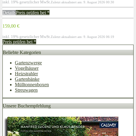
inkl. 19% gesetzlicher MwSt.
Zuletzt aktualisiert am: 9. August 2026 00:30
Details
Preis prüfen bei
*
159,00 €
inkl. 19% gesetzlicher MwSt.
Zuletzt aktualisiert am: 9. August 2026 06:19
Preis prüfen bei
*
Beliebte Kategorien
Gartenzwerge
Vogelhäuser
Heizstrahler
Gartenbänke
Mülltonnenboxen
Streuwagen
Unsere Buchempfehlung