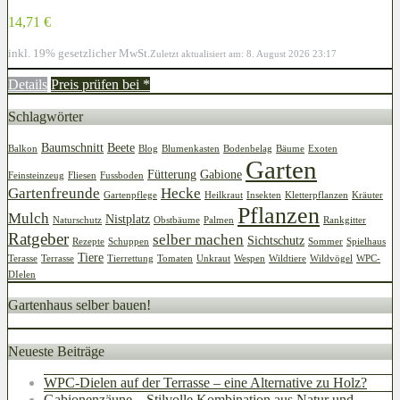
14,71 €
inkl. 19% gesetzlicher MwSt.
Zuletzt aktualisiert am: 8. August 2026 23:17
Details
Preis prüfen bei
*
Schlagwörter
Baumschnitt
Beete
Balkon
Blog
Blumenkasten
Bodenbelag
Bäume
Exoten
Garten
Fütterung
Gabione
Feinsteinzeug
Fliesen
Fussboden
Gartenfreunde
Hecke
Gartenpflege
Heilkraut
Insekten
Kletterpflanzen
Kräuter
Pflanzen
Mulch
Nistplatz
Naturschutz
Obstbäume
Palmen
Rankgitter
Ratgeber
selber machen
Sichtschutz
Rezepte
Schuppen
Sommer
Spielhaus
Tiere
Terasse
Terrasse
Tierrettung
Tomaten
Unkraut
Wespen
Wildtiere
Wildvögel
WPC-
DIelen
Gartenhaus selber bauen!
Neueste Beiträge
WPC-Dielen auf der Terrasse – eine Alternative zu Holz?
Gabionenzäune – Stilvolle Kombination aus Natur und