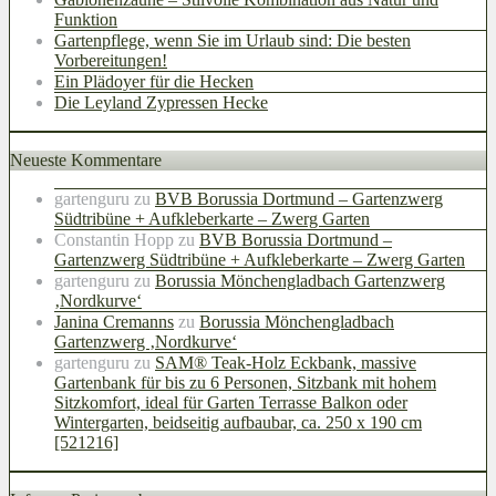
Funktion
Gartenpflege, wenn Sie im Urlaub sind: Die besten
Vorbereitungen!
Ein Plädoyer für die Hecken
Die Leyland Zypressen Hecke
Neueste Kommentare
gartenguru
zu
BVB Borussia Dortmund – Gartenzwerg
Südtribüne + Aufkleberkarte – Zwerg Garten
Constantin Hopp
zu
BVB Borussia Dortmund –
Gartenzwerg Südtribüne + Aufkleberkarte – Zwerg Garten
gartenguru
zu
Borussia Mönchengladbach Gartenzwerg
‚Nordkurve‘
Janina Cremanns
zu
Borussia Mönchengladbach
Gartenzwerg ‚Nordkurve‘
gartenguru
zu
SAM® Teak-Holz Eckbank, massive
Gartenbank für bis zu 6 Personen, Sitzbank mit hohem
Sitzkomfort, ideal für Garten Terrasse Balkon oder
Wintergarten, beidseitig aufbaubar, ca. 250 x 190 cm
[521216]