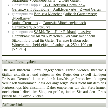
Südtribüne + Aufkleberkarte – Zwerg Garten
Constantin Hopp
zu
BVB Borussia Dortmund –
Gartenzwerg Südtribüne + Aufkleberkarte – Zwerg Garten
gartenguru
zu
Borussia Mönchengladbach Gartenzwerg
‚Nordkurve‘
Janina Cremanns
zu
Borussia Mönchengladbach
Gartenzwerg ‚Nordkurve‘
gartenguru
zu
SAM® Teak-Holz Eckbank, massive
Gartenbank für bis zu 6 Personen, Sitzbank mit hohem
Sitzkomfort, ideal für Garten Terrasse Balkon oder
Wintergarten, beidseitig aufbaubar, ca. 250 x 190 cm
[521216]
Infos zu Preisangaben
Die auf unserem Portal angegebenen Preise werden mehrmals
täglich aktualisiert und zeigen in der Regel den aktuell richtigen
Preis an. Dennoch kann es durch kurzfristige Preisschwankungen
vereinzelt vorkommen, dass der angezeigte Preis nicht mit dem des
Partnershops übereinstimmt. Daher empfehlen wir den Preis immer
noch einmal direkt im Shop zu prüfen, indem Sie auf den „Preis
prüfen bei
" Button klicken.
Affiliate Links