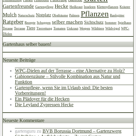
Feinsteinzeug
Fliesen
Fussboden
Gartenfreunde
Hecke
Gartenpflege
Heilkraut
Insekten
Kletterpflanzen
Kräuter
Pflanzen
Mulch
Nistplatz
Naturschutz
Obstbäume
Palmen
Rankgitter
Ratgeber
selber machen
Sichtschutz
Rezepte
Schuppen
Sommer
Spielhaus
Tiere
Terasse
Terrasse
Tierrettung
Tomaten
Unkraut
Wespen
Wildtiere
Wildvögel
WPC-
DIelen
Gartenhaus selber bauen!
Neueste Beiträge
WPC-Dielen auf der Terrasse – eine Alternative zu Holz?
Gabionenzäune – Stilvolle Kombination aus Natur und
Funktion
Gartenpflege, wenn Sie im Urlaub sind: Die besten
Vorbereitungen!
Ein Plädoyer für die Hecken
Die Leyland Zypressen Hecke
Neueste Kommentare
gartenguru
zu
BVB Borussia Dortmund – Gartenzwerg