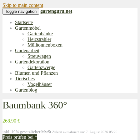
Skip to main content
gartenguru.net
Toggle navigation
Startseite
Gartenmöbel
Gartenbänke
Heizstrahler
Mülltonnenboxen
Gartenarbeit
Streuwagen
Gartendekoration
Gartenzwerge
Blumen und Pflanzen
Tierisches
Vogelhäuser
Gartenblog
Baumbank 360°
268,90 €
inkl. 19% gesetzlicher MwSt.
Zuletzt aktualisiert am: 7. August 2026 05:29
Preis prüfen bei
*