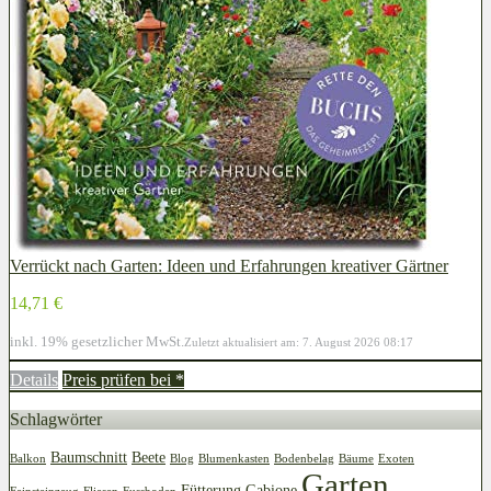
Verrückt nach Garten: Ideen und Erfahrungen kreativer Gärtner
14,71 €
inkl. 19% gesetzlicher MwSt.
Zuletzt aktualisiert am: 7. August 2026 08:17
Details
Preis prüfen bei
*
Schlagwörter
Baumschnitt
Beete
Balkon
Blog
Blumenkasten
Bodenbelag
Bäume
Exoten
Garten
Fütterung
Gabione