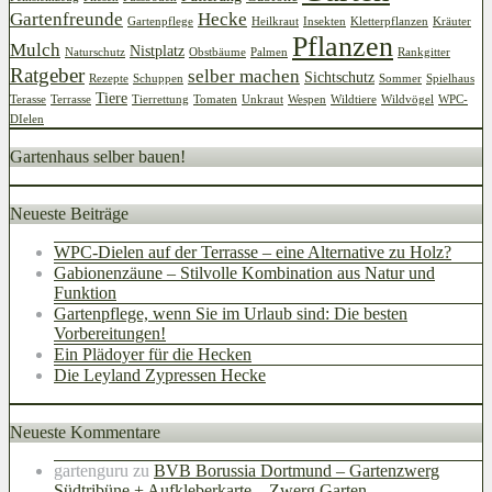
Gartenfreunde
Hecke
Gartenpflege
Heilkraut
Insekten
Kletterpflanzen
Kräuter
Pflanzen
Mulch
Nistplatz
Naturschutz
Obstbäume
Palmen
Rankgitter
Ratgeber
selber machen
Sichtschutz
Rezepte
Schuppen
Sommer
Spielhaus
Tiere
Terasse
Terrasse
Tierrettung
Tomaten
Unkraut
Wespen
Wildtiere
Wildvögel
WPC-
DIelen
Gartenhaus selber bauen!
Neueste Beiträge
WPC-Dielen auf der Terrasse – eine Alternative zu Holz?
Gabionenzäune – Stilvolle Kombination aus Natur und
Funktion
Gartenpflege, wenn Sie im Urlaub sind: Die besten
Vorbereitungen!
Ein Plädoyer für die Hecken
Die Leyland Zypressen Hecke
Neueste Kommentare
gartenguru
zu
BVB Borussia Dortmund – Gartenzwerg
Südtribüne + Aufkleberkarte – Zwerg Garten