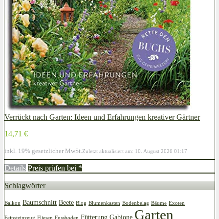
Verrückt nach Garten: Ideen und Erfahrungen kreativer Gärtner
14,71 €
inkl. 19% gesetzlicher MwSt.
Zuletzt aktualisiert am: 10. August 2026 01:17
Details
Preis prüfen bei
*
Schlagwörter
Baumschnitt
Beete
Balkon
Blog
Blumenkasten
Bodenbelag
Bäume
Exoten
Garten
Fütterung
Gabione
Feinsteinzeug
Fliesen
Fussboden