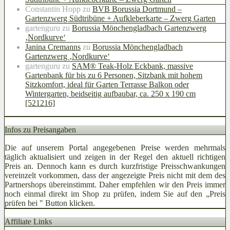
Constantin Hopp
zu
BVB Borussia Dortmund –
Gartenzwerg Südtribüne + Aufkleberkarte – Zwerg Garten
gartenguru
zu
Borussia Mönchengladbach Gartenzwerg
‚Nordkurve‘
Janina Cremanns
zu
Borussia Mönchengladbach
Gartenzwerg ‚Nordkurve‘
gartenguru
zu
SAM® Teak-Holz Eckbank, massive
Gartenbank für bis zu 6 Personen, Sitzbank mit hohem
Sitzkomfort, ideal für Garten Terrasse Balkon oder
Wintergarten, beidseitig aufbaubar, ca. 250 x 190 cm
[521216]
Infos zu Preisangaben
Die auf unserem Portal angegebenen Preise werden mehrmals
täglich aktualisiert und zeigen in der Regel den aktuell richtigen
Preis an. Dennoch kann es durch kurzfristige Preisschwankungen
vereinzelt vorkommen, dass der angezeigte Preis nicht mit dem des
Partnershops übereinstimmt. Daher empfehlen wir den Preis immer
noch einmal direkt im Shop zu prüfen, indem Sie auf den „Preis
prüfen bei
" Button klicken.
Affiliate Links