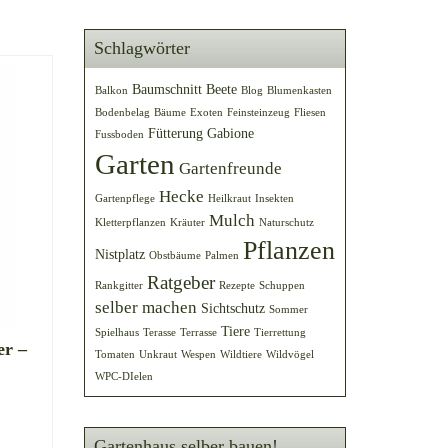
Schlagwörter
Baumschnitt
Beete
Balkon
Blog
Blumenkasten
Bodenbelag
Bäume
Exoten
Feinsteinzeug
Fliesen
Fütterung
Gabione
Fussboden
Garten
Gartenfreunde
Hecke
Gartenpflege
Heilkraut
Insekten
Mulch
Kletterpflanzen
Kräuter
Naturschutz
Pflanzen
Nistplatz
Obstbäume
Palmen
Ratgeber
Rankgitter
Rezepte
Schuppen
selber machen
Sichtschutz
Sommer
Tiere
Spielhaus
Terasse
Terrasse
Tierrettung
er –
Tomaten
Unkraut
Wespen
Wildtiere
Wildvögel
WPC-DIelen
Gartenhaus selber bauen!