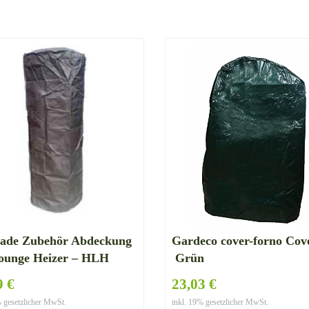
rade Zubehör Abdeckung
Gardeco cover-forno Cov
Lounge Heizer – HLH
Grün
9 €
23,03 €
% gesetzlicher MwSt.
inkl. 19% gesetzlicher MwSt.