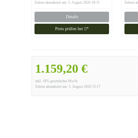
PLUS Brenner,
Zuletzt aktualisiert am: 5. August 2026 18:31
Zuletzt a
Transporträder,
Umkippsicherung
Details
Preis prüfen bei
*
1.159,20 €
inkl. 19% gesetzlicher MwSt.
Zuletzt aktualisiert am: 5. August 2026 15:17