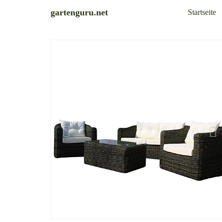
Skip
gartenguru.net
Startseite
to
main
content