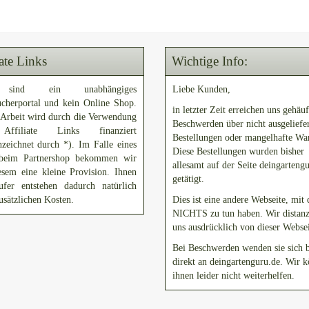
iate Links
Wichtige Info:
sind ein unabhängiges
Liebe Kunden,
ucherportal und kein Online Shop.
in letzter Zeit erreichen uns gehäuf
 Arbeit wird durch die Verwendung
Beschwerden über nicht ausgeliefe
ffiliate Links finanziert
Bestellungen oder mangelhafte Wa
zeichnet durch *). Im Falle eines
Diese Bestellungen wurden bisher
beim Partnershop bekommen wir
allesamt auf der Seite deingarteng
esem eine kleine Provision. Ihnen
getätigt.
ufer entstehen dadurch natürlich
usätzlichen Kosten.
Dies ist eine andere Webseite, mit 
NICHTS zu tun haben. Wir distanz
uns ausdrücklich von dieser Websei
Bei Beschwerden wenden sie sich b
direkt an deingartenguru.de. Wir 
ihnen leider nicht weiterhelfen.