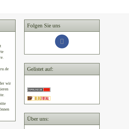
Folgen Sie uns
t
rte
re.
Gelistet auf:
uru.de
der wir
ieren
te.
itte
können
Über uns: