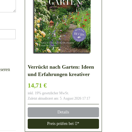
Verrückt nach Garten: Ideen
seren
und Erfahrungen kreativer
Gärtner
14,71 €
inkl. 19% gesetzlicher MwSt.
Zuletzt aktualisiert am: 5. August 2026 17:17
Details
Preis prüfen bei
*