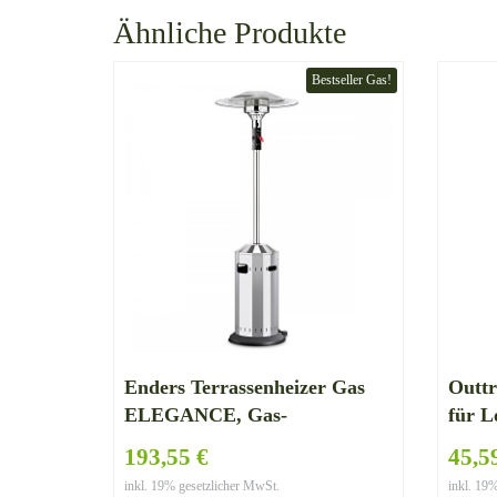
Ähnliche Produkte
Bestseller Gas!
Enders Terrassenheizer Gas
Outt
ELEGANCE, Gas-
für 
Heizstrahler 9376, Heizpilz mit
193,55 €
45,5
stufenloser Regulierung, ECO
inkl. 19% gesetzlicher MwSt.
inkl. 19