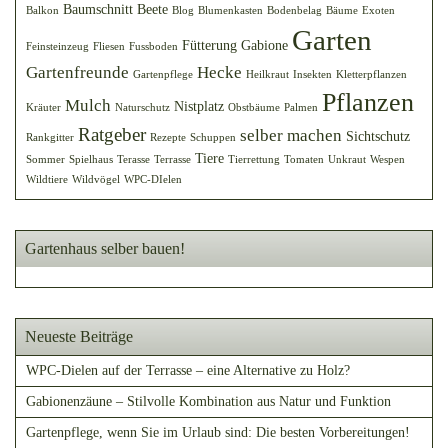
Baumschnitt
Beete
Balkon
Blog
Blumenkasten
Bodenbelag
Bäume
Exoten
Garten
Fütterung
Gabione
Feinsteinzeug
Fliesen
Fussboden
Gartenfreunde
Hecke
Gartenpflege
Heilkraut
Insekten
Kletterpflanzen
Pflanzen
Mulch
Nistplatz
Kräuter
Naturschutz
Obstbäume
Palmen
Ratgeber
selber machen
Sichtschutz
Rankgitter
Rezepte
Schuppen
Tiere
Sommer
Spielhaus
Terasse
Terrasse
Tierrettung
Tomaten
Unkraut
Wespen
Wildtiere
Wildvögel
WPC-DIelen
Gartenhaus selber bauen!
Neueste Beiträge
WPC-Dielen auf der Terrasse – eine Alternative zu Holz?
Gabionenzäune – Stilvolle Kombination aus Natur und Funktion
Gartenpflege, wenn Sie im Urlaub sind: Die besten Vorbereitungen!