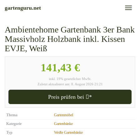
Skip
gartenguru.net
Toggl
to
naviga
main
content
Ambientehome Gartenbank 3er Bank
Massivholz Holzbank inkl. Kissen
EVJE, Weiß
141,43 €
inkl. 19% gesetzlicher MwSt.
Zuletzt aktualisiert am: 8. August 2026 21:21
Preis prüfen bei
*
Thema
Gartenmöbel
Kategorie
Gartenbänke
Typ
Weiße Gartenbänke