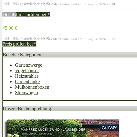
inkl. 19% gesetzlicher MwSt.
Zuletzt aktualisiert am: 7. August 2026 22:30
Details
Preis prüfen bei
*
45,00 €
inkl. 19% gesetzlicher MwSt.
Zuletzt aktualisiert am: 7. August 2026 22:12
Preis prüfen bei
*
Beliebte Kategorien
Gartenzwerge
Vogelhäuser
Heizstrahler
Gartenbänke
Mülltonnenboxen
Streuwagen
Unsere Buchempfehlung