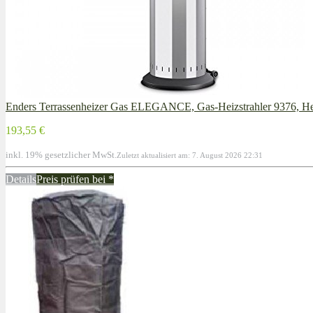
Enders Terrassenheizer Gas ELEGANCE, Gas-Heizstrahler 9376, Hei
193,55 €
inkl. 19% gesetzlicher MwSt.
Zuletzt aktualisiert am: 7. August 2026 22:31
Details
Preis prüfen bei
*