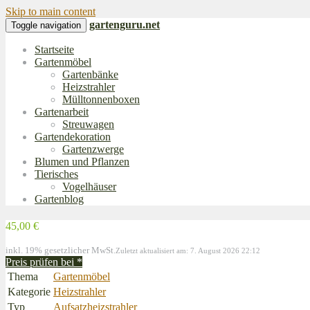
Skip to main content
gartenguru.net
Toggle navigation
Startseite
Gartenmöbel
Gartenbänke
Heizstrahler
Mülltonnenboxen
Gartenarbeit
Streuwagen
Gartendekoration
Gartenzwerge
Blumen und Pflanzen
Tierisches
Vogelhäuser
Gartenblog
45,00 €
inkl. 19% gesetzlicher MwSt.
Zuletzt aktualisiert am: 7. August 2026 22:12
Preis prüfen bei
*
Thema
Gartenmöbel
Kategorie
Heizstrahler
Typ
Aufsatzheizstrahler