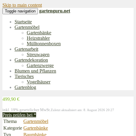
Skip to main content
gartenguru.net
Toggle navigation
Startseite
Gartenmöbel
Gartenbänke
Heizstrahler
Mülltonnenboxen
Gartenarbeit
Streuwagen
Gartendekoration
Gartenzwerge
Blumen und Pflanzen
Tierisches
Vogelhäuser
Gartenblog
499,90 €
inkl. 19% gesetzlicher MwSt.
Zuletzt aktualisiert am: 8. August 2026 20:27
Preis prüfen bei
*
Thema
Gartenmöbel
Kategorie
Gartenbänke
Typ
Baumbänke