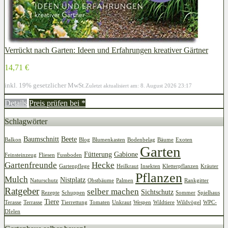
Verrückt nach Garten: Ideen und Erfahrungen kreativer Gärtner
14,71 €
inkl. 19% gesetzlicher MwSt.
Zuletzt aktualisiert am: 8. August 2026 23:17
Details
Preis prüfen bei
*
Schlagwörter
Baumschnitt
Beete
Balkon
Blog
Blumenkasten
Bodenbelag
Bäume
Exoten
Garten
Fütterung
Gabione
Feinsteinzeug
Fliesen
Fussboden
Gartenfreunde
Hecke
Gartenpflege
Heilkraut
Insekten
Kletterpflanzen
Kräuter
Pflanzen
Mulch
Nistplatz
Naturschutz
Obstbäume
Palmen
Rankgitter
Ratgeber
selber machen
Sichtschutz
Rezepte
Schuppen
Sommer
Spielhaus
Tiere
Terasse
Terrasse
Tierrettung
Tomaten
Unkraut
Wespen
Wildtiere
Wildvögel
WPC-
DIelen