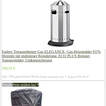
Enders Terrassenheizer Gas ELEGANCE, Gas-Heizstrahler 9376,
Heizpilz mit stufenloser Regulierung, ECO PLUS Brenner,
Transporträder, Umkippsicherung
193,55 €
inkl. 19% gesetzlicher MwSt.
Zuletzt aktualisiert am: 9. August 2026 00:31
Details
Preis prüfen bei
*