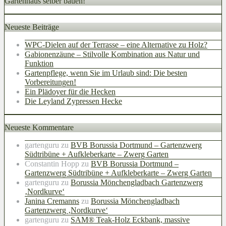
Gartenhaus selber bauen!
Neueste Beiträge
WPC-Dielen auf der Terrasse – eine Alternative zu Holz?
Gabionenzäune – Stilvolle Kombination aus Natur und
Funktion
Gartenpflege, wenn Sie im Urlaub sind: Die besten
Vorbereitungen!
Ein Plädoyer für die Hecken
Die Leyland Zypressen Hecke
Neueste Kommentare
gartenguru
zu
BVB Borussia Dortmund – Gartenzwerg
Südtribüne + Aufkleberkarte – Zwerg Garten
Constantin Hopp
zu
BVB Borussia Dortmund –
Gartenzwerg Südtribüne + Aufkleberkarte – Zwerg Garten
gartenguru
zu
Borussia Mönchengladbach Gartenzwerg
‚Nordkurve‘
Janina Cremanns
zu
Borussia Mönchengladbach
Gartenzwerg ‚Nordkurve‘
gartenguru
zu
SAM® Teak-Holz Eckbank, massive