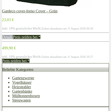
Gardeco cover-forno Cover – Grün
23,03 €
inkl. 19% gesetzlicher MwSt.
Zuletzt aktualisiert am: 9. August 2026 00:30
Details
Preis prüfen bei
*
499,90 €
inkl. 19% gesetzlicher MwSt.
Zuletzt aktualisiert am: 8. August 2026 20:27
Preis prüfen bei
*
Beliebte Kategorien
Gartenzwerge
Vogelhäuser
Heizstrahler
Gartenbänke
Mülltonnenboxen
Streuwagen