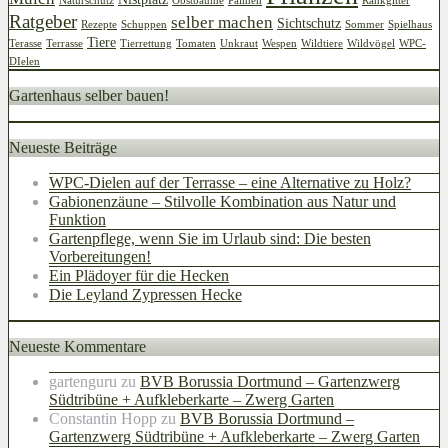
Naturschutz
Obstbäume
Palmen
Rankgitter
Ratgeber
selber machen
Sichtschutz
Rezepte
Schuppen
Sommer
Spielhaus
Tiere
Terasse
Terrasse
Tierrettung
Tomaten
Unkraut
Wespen
Wildtiere
Wildvögel
WPC-
DIelen
Gartenhaus selber bauen!
Neueste Beiträge
WPC-Dielen auf der Terrasse – eine Alternative zu Holz?
Gabionenzäune – Stilvolle Kombination aus Natur und
Funktion
Gartenpflege, wenn Sie im Urlaub sind: Die besten
Vorbereitungen!
Ein Plädoyer für die Hecken
Die Leyland Zypressen Hecke
Neueste Kommentare
gartenguru
zu
BVB Borussia Dortmund – Gartenzwerg
Südtribüne + Aufkleberkarte – Zwerg Garten
Constantin Hopp
zu
BVB Borussia Dortmund –
Gartenzwerg Südtribüne + Aufkleberkarte – Zwerg Garten