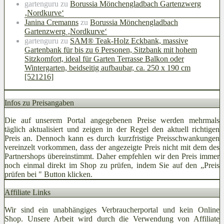
gartenguru
zu
Borussia Mönchengladbach Gartenzwerg
‚Nordkurve‘
Janina Cremanns
zu
Borussia Mönchengladbach
Gartenzwerg ‚Nordkurve‘
gartenguru
zu
SAM® Teak-Holz Eckbank, massive
Gartenbank für bis zu 6 Personen, Sitzbank mit hohem
Sitzkomfort, ideal für Garten Terrasse Balkon oder
Wintergarten, beidseitig aufbaubar, ca. 250 x 190 cm
[521216]
Infos zu Preisangaben
Die auf unserem Portal angegebenen Preise werden mehrmals
täglich aktualisiert und zeigen in der Regel den aktuell richtigen
Preis an. Dennoch kann es durch kurzfristige Preisschwankungen
vereinzelt vorkommen, dass der angezeigte Preis nicht mit dem des
Partnershops übereinstimmt. Daher empfehlen wir den Preis immer
noch einmal direkt im Shop zu prüfen, indem Sie auf den „Preis
prüfen bei
" Button klicken.
Affiliate Links
Wir sind ein unabhängiges Verbraucherportal und kein Online
Shop. Unsere Arbeit wird durch die Verwendung von Affiliate