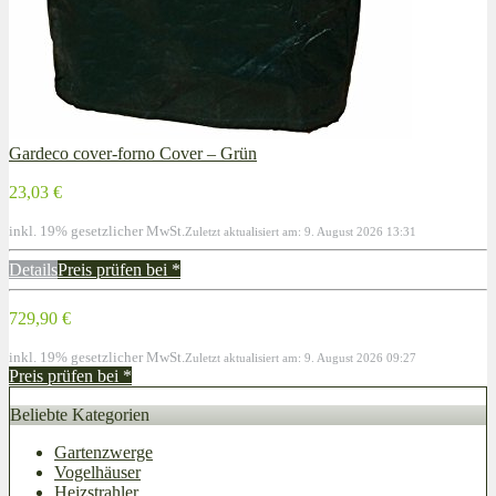
Gardeco cover-forno Cover – Grün
23,03 €
inkl. 19% gesetzlicher MwSt.
Zuletzt aktualisiert am: 9. August 2026 13:31
Details
Preis prüfen bei
*
729,90 €
inkl. 19% gesetzlicher MwSt.
Zuletzt aktualisiert am: 9. August 2026 09:27
Preis prüfen bei
*
Beliebte Kategorien
Gartenzwerge
Vogelhäuser
Heizstrahler