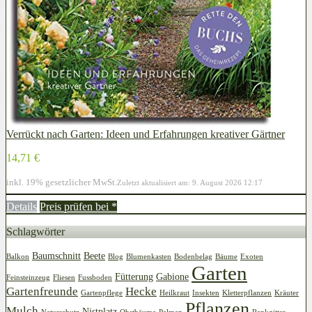
Verrückt nach Garten: Ideen und Erfahrungen kreativer Gärtner
14,71 €
inkl. 19% gesetzlicher MwSt.
Zuletzt aktualisiert am: 9. August 2026 12:17
Details
Preis prüfen bei
*
Schlagwörter
Baumschnitt
Beete
Balkon
Blog
Blumenkasten
Bodenbelag
Bäume
Exoten
Garten
Fütterung
Gabione
Feinsteinzeug
Fliesen
Fussboden
Gartenfreunde
Hecke
Gartenpflege
Heilkraut
Insekten
Kletterpflanzen
Kräuter
Pflanzen
Mulch
Nistplatz