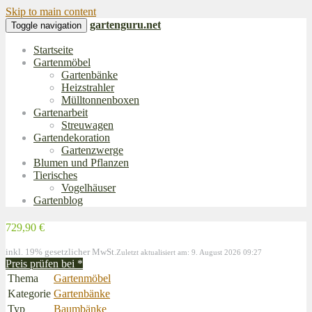
Skip to main content
gartenguru.net
Toggle navigation
Startseite
Gartenmöbel
Gartenbänke
Heizstrahler
Mülltonnenboxen
Gartenarbeit
Streuwagen
Gartendekoration
Gartenzwerge
Blumen und Pflanzen
Tierisches
Vogelhäuser
Gartenblog
729,90 €
inkl. 19% gesetzlicher MwSt.
Zuletzt aktualisiert am: 9. August 2026 09:27
Preis prüfen bei
*
Thema
Gartenmöbel
Kategorie
Gartenbänke
Typ
Baumbänke