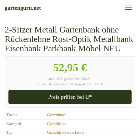
Skip
gartenguru.net
Toggl
to
naviga
main
content
2-Sitzer Metall Gartenbank ohne
Rückenlehne Rost-Optik Metallbank
Eisenbank Parkbank Möbel NEU
52,95 €
inkl. 19% gesetzlicher MwSt.
Zuletzt aktualisiert am: 8. August 2026 23:14
Preis prüfen bei
*
Thema
Gartenmöbel
Kategorie
Gartenbänke
Typ
Gartenbänke ohne Lehne