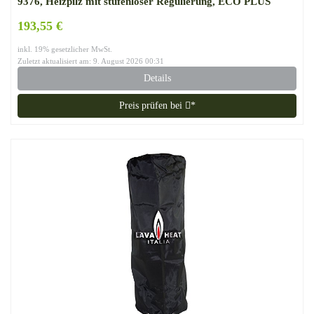
9376, Heizpilz mit stufenloser Regulierung, ECO PLUS
Brenner, Transporträder, Umkippsicherung
193,55 €
inkl. 19% gesetzlicher MwSt.
Zuletzt aktualisiert am: 9. August 2026 00:31
Details
Preis prüfen bei
*