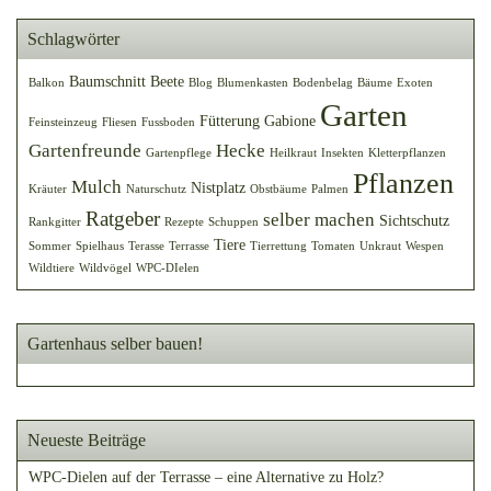
Schlagwörter
Baumschnitt
Beete
Balkon
Blog
Blumenkasten
Bodenbelag
Bäume
Exoten
Garten
Fütterung
Gabione
Feinsteinzeug
Fliesen
Fussboden
Gartenfreunde
Hecke
Gartenpflege
Heilkraut
Insekten
Kletterpflanzen
Pflanzen
Mulch
Nistplatz
Kräuter
Naturschutz
Obstbäume
Palmen
Ratgeber
selber machen
Sichtschutz
Rankgitter
Rezepte
Schuppen
Tiere
Sommer
Spielhaus
Terasse
Terrasse
Tierrettung
Tomaten
Unkraut
Wespen
Wildtiere
Wildvögel
WPC-DIelen
Gartenhaus selber bauen!
Neueste Beiträge
WPC-Dielen auf der Terrasse – eine Alternative zu Holz?