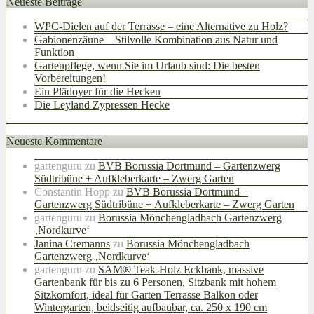
Neueste Beiträge
WPC-Dielen auf der Terrasse – eine Alternative zu Holz?
Gabionenzäune – Stilvolle Kombination aus Natur und
Funktion
Gartenpflege, wenn Sie im Urlaub sind: Die besten
Vorbereitungen!
Ein Plädoyer für die Hecken
Die Leyland Zypressen Hecke
Neueste Kommentare
gartenguru
zu
BVB Borussia Dortmund – Gartenzwerg
Südtribüne + Aufkleberkarte – Zwerg Garten
Constantin Hopp
zu
BVB Borussia Dortmund –
Gartenzwerg Südtribüne + Aufkleberkarte – Zwerg Garten
gartenguru
zu
Borussia Mönchengladbach Gartenzwerg
‚Nordkurve‘
Janina Cremanns
zu
Borussia Mönchengladbach
Gartenzwerg ‚Nordkurve‘
gartenguru
zu
SAM® Teak-Holz Eckbank, massive
Gartenbank für bis zu 6 Personen, Sitzbank mit hohem
Sitzkomfort, ideal für Garten Terrasse Balkon oder
Wintergarten, beidseitig aufbaubar, ca. 250 x 190 cm