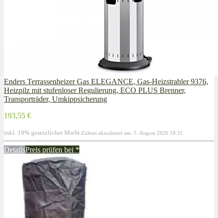
Enders Terrassenheizer Gas ELEGANCE, Gas-Heizstrahler 9376,
Heizpilz mit stufenloser Regulierung, ECO PLUS Brenner,
Transporträder, Umkippsicherung
193,55 €
inkl. 19% gesetzlicher MwSt.
Zuletzt aktualisiert am: 5. August 2026 18:31
Details
Preis prüfen bei
*