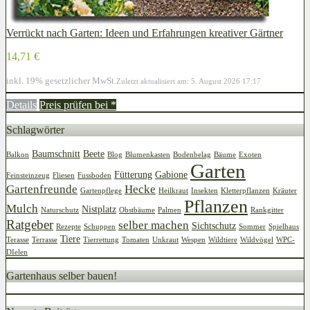
Verrückt nach Garten: Ideen und Erfahrungen kreativer Gärtner
14,71 €
inkl. 19% gesetzlicher MwSt.
Zuletzt aktualisiert am: 5. August 2026 17:17
Details
Preis prüfen bei
*
Schlagwörter
Baumschnitt
Beete
Balkon
Blog
Blumenkasten
Bodenbelag
Bäume
Exoten
Garten
Fütterung
Gabione
Feinsteinzeug
Fliesen
Fussboden
Gartenfreunde
Hecke
Gartenpflege
Heilkraut
Insekten
Kletterpflanzen
Kräuter
Pflanzen
Mulch
Nistplatz
Naturschutz
Obstbäume
Palmen
Rankgitter
Ratgeber
selber machen
Sichtschutz
Rezepte
Schuppen
Sommer
Spielhaus
Tiere
Terasse
Terrasse
Tierrettung
Tomaten
Unkraut
Wespen
Wildtiere
Wildvögel
WPC-
DIelen
Gartenhaus selber bauen!