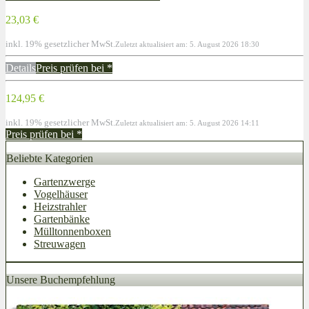
23,03 €
inkl. 19% gesetzlicher MwSt.
Zuletzt aktualisiert am: 5. August 2026 18:30
Details
Preis prüfen bei
*
124,95 €
inkl. 19% gesetzlicher MwSt.
Zuletzt aktualisiert am: 5. August 2026 14:11
Preis prüfen bei
*
Beliebte Kategorien
Gartenzwerge
Vogelhäuser
Heizstrahler
Gartenbänke
Mülltonnenboxen
Streuwagen
Unsere Buchempfehlung