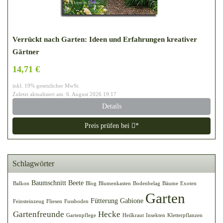
Verrückt nach Garten: Ideen und Erfahrungen kreativer
Gärtner
14,71 €
inkl. 19% gesetzlicher MwSt.
Zuletzt aktualisiert am: 6. August 2026 19:17
Details
Preis prüfen bei
*
Schlagwörter
Baumschnitt
Beete
Balkon
Blog
Blumenkasten
Bodenbelag
Bäume
Exoten
Garten
Fütterung
Gabione
Feinsteinzeug
Fliesen
Fussboden
Gartenfreunde
Hecke
Gartenpflege
Heilkraut
Insekten
Kletterpflanzen