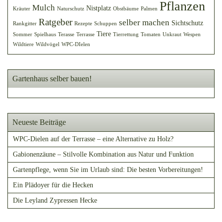
Pflanzen
Mulch
Nistplatz
Kräuter
Naturschutz
Obstbäume
Palmen
Ratgeber
selber machen
Sichtschutz
Rankgitter
Rezepte
Schuppen
Tiere
Sommer
Spielhaus
Terasse
Terrasse
Tierrettung
Tomaten
Unkraut
Wespen
Wildtiere
Wildvögel
WPC-DIelen
Gartenhaus selber bauen!
Neueste Beiträge
WPC-Dielen auf der Terrasse – eine Alternative zu Holz?
Gabionenzäune – Stilvolle Kombination aus Natur und Funktion
Gartenpflege, wenn Sie im Urlaub sind: Die besten Vorbereitungen!
Ein Plädoyer für die Hecken
Die Leyland Zypressen Hecke