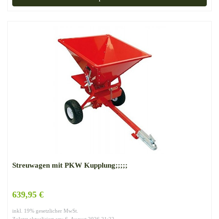
Streuwagen mit PKW Kupplung;;;;;
639,95 €
inkl. 19% gesetzlicher MwSt.